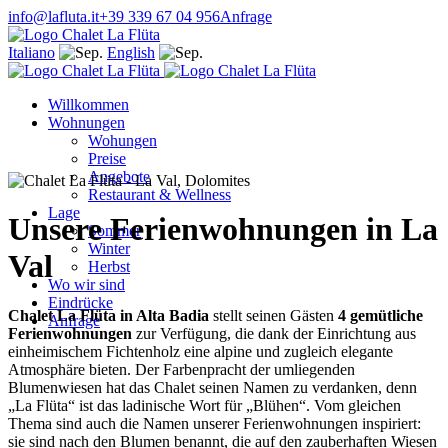
info@lafluta.it
+39 339 67 04 956
Anfrage
Italiano
English
Willkommen
Wohnungen
Wohungen
Preise
Angebote
Restaurant & Wellness
Lage
Unsere Ferienwohnungen in La
Sommer
Winter
Val
Herbst
Wo wir sind
Eindrücke
Chalet La Flüta in Alta Badia
stellt seinen Gästen
4 gemütliche
Anfrage
Ferienwohnungen
zur Verfügung, die dank der Einrichtung aus
einheimischem Fichtenholz eine alpine und zugleich elegante
Atmosphäre bieten. Der Farbenpracht der umliegenden
Blumenwiesen hat das Chalet seinen Namen zu verdanken, denn
„La Flüta“ ist das ladinische Wort für „Blühen“. Vom gleichen
Thema sind auch die Namen unserer Ferienwohnungen inspiriert:
sie sind nach den Blumen benannt, die auf den zauberhaften Wiesen