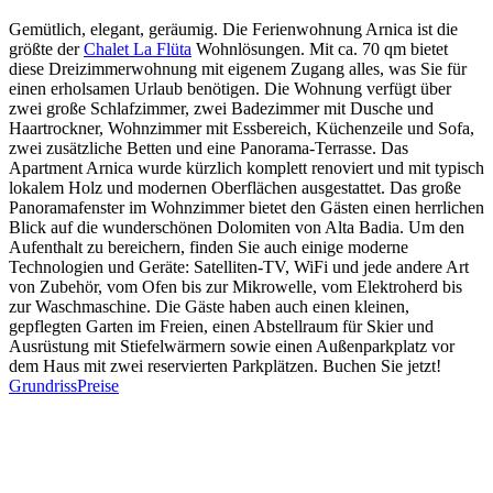
Gemütlich, elegant, geräumig. Die Ferienwohnung Arnica ist die
größte der
Chalet La Flüta
Wohnlösungen. Mit ca. 70 qm bietet
diese Dreizimmerwohnung mit eigenem Zugang alles, was Sie für
einen erholsamen Urlaub benötigen. Die Wohnung verfügt über
zwei große Schlafzimmer, zwei Badezimmer mit Dusche und
Haartrockner, Wohnzimmer mit Essbereich, Küchenzeile und Sofa,
zwei zusätzliche Betten und eine Panorama-Terrasse. Das
Apartment Arnica wurde kürzlich komplett renoviert und mit typisch
lokalem Holz und modernen Oberflächen ausgestattet. Das große
Panoramafenster im Wohnzimmer bietet den Gästen einen herrlichen
Blick auf die wunderschönen Dolomiten von Alta Badia. Um den
Aufenthalt zu bereichern, finden Sie auch einige moderne
Technologien und Geräte: Satelliten-TV, WiFi und jede andere Art
von Zubehör, vom Ofen bis zur Mikrowelle, vom Elektroherd bis
zur Waschmaschine. Die Gäste haben auch einen kleinen,
gepflegten Garten im Freien, einen Abstellraum für Skier und
Ausrüstung mit Stiefelwärmern sowie einen Außenparkplatz vor
dem Haus mit zwei reservierten Parkplätzen. Buchen Sie jetzt!
Grundriss
Preise