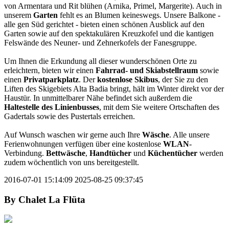
von Armentara und Rit blühen (Arnika, Primel, Margerite). Auch in
unserem
Garten
fehlt es an Blumen keineswegs. Unsere Balkone -
alle gen Süd gerichtet - bieten einen schönen Ausblick auf den
Garten sowie auf den spektakulären Kreuzkofel und die kantigen
Felswände des Neuner- und Zehnerkofels der Fanesgruppe.
Um Ihnen die Erkundung all dieser wunderschönen Orte zu
erleichtern, bieten wir einen
Fahrrad- und Skiabstellraum
sowie
einen
Privatparkplatz
. Der
kostenlose Skibus
, der Sie zu den
Liften des Skigebiets Alta Badia bringt, hält im Winter direkt vor der
Haustür. In unmittelbarer Nähe befindet sich außerdem die
Haltestelle des Linienbusses
, mit dem Sie weitere Ortschaften des
Gadertals sowie des Pustertals erreichen.
Auf Wunsch waschen wir gerne auch Ihre
Wäsche
. Alle unsere
Ferienwohnungen verfügen über eine kostenlose
WLAN
-
Verbindung.
Bettwäsche
,
Handtücher
und
Küchentücher
werden
zudem wöchentlich von uns bereitgestellt.
2016-07-01 15:14:09
2025-08-25 09:37:45
By
Chalet La Flüta