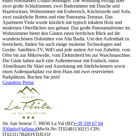
einen erholsamen Urlaub benötigen. Die Wohnung verfügt über
zwei große Schlafzimmer, zwei Badezimmer mit Dusche und
Haartrockner, Wohnzimmer mit Essbereich, Küchenzeile und Sofa,
zwei zusätzliche Betten und eine Panorama-Terrasse. Das
Apartment Viola wurde kürzlich mit typisch lokalem Holz und
modernen Oberflächen neu gebaut. Das große Panoramafenster im
Wohnzimmer bietet den Gästen einen herrlichen Blick auf die
wunderschönen Dolomiten von Alta Badia. Um den Aufenthalt zu
bereichern, finden Sie auch einige moderne Technologien und
Geräte: Satelliten-TV, WiFi und jede andere Art von Zubehör, vom
Ofen bis zur Mikrowelle, vom Elektroherd bis zur Waschmaschine.
Die Gäste haben auch eine Außenterrasse mit Esstisch, einen
Abstellraum für Skier und Ausrüstung mit Stiefelwärmern sowie
einen Außenparkplatz vor dem Haus mit zwei reservierten
Parkplätzen. Buchen Sie jetzt!
Grundriss
Preise
Str. San Senese 7, 39030 La Val (BZ)
+39 339 67 04
956
info@lafluta.it
MwSt-Nr: IT02481130215
CIN:
IT021117B4JOYDJUOJ